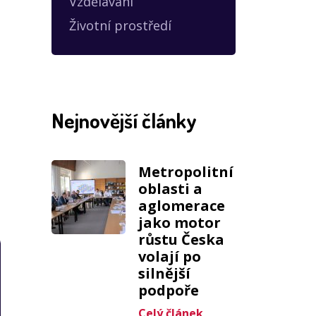
Vzdělávání
Životní prostředí
Nejnovější články
Metropolitní
oblasti a
aglomerace
jako motor
růstu Česka
volají po
silnější
podpoře
Celý článek