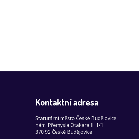
Kontaktní adresa
Statutární město České Budějovice
nám. Přemysla Otakara II. 1/1
370 92 České Budějovice