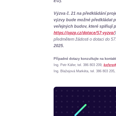
EU).
Výzva č. 21 na předkládání pro
výzvy bude možné předkládat pr
veřejných budov, které splňují 
https://opzp.cz/dotace/57-vyzva/
předmětem žádosti o dotaci do 57
2025.
Případné dotazy konzultujte na kontak
kaferp@
Ing. Petr Käfer, tel. 386 803 209
,
Ing. Blažejová Markéta, tel. 386 803 205