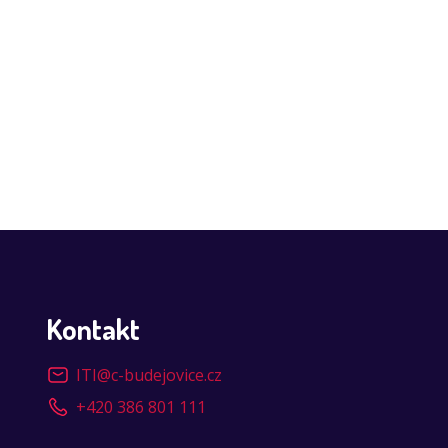
Kontakt
ITI
@
c-budejovice.cz
+420 386 801 111