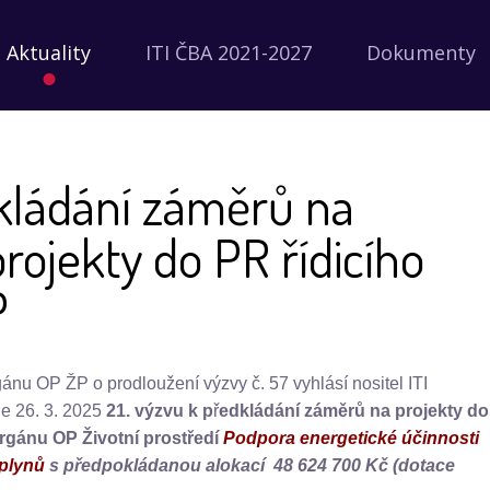
Aktuality
ITI ČBA 2021-2027
Dokumenty
kládání záměrů na
rojekty do PR řídicího
P
rgánu OP ŽP o prodloužení výzvy č. 57
vyhlásí
nositel ITI
e 26. 3. 2025
21. výzvu k p
ř
edkládání záměrů na projekty do
rgánu OP Životní prostředí
Podpora energetické účinnosti
 plynů
s předpokládanou alokací 48 624 700 Kč (dotace