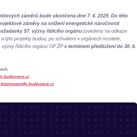
jektových záměrů bude ukončena dne 7. 4. 2025. Do této
ojektové záměry na snížení energetické náročnosti
požadavky 57. výzvy řídicího orgánu
(uvedeny na odkaze
) a tyto projekty budou, po schválení v orgánech nositele,
. výzvy řídicího orgánu OP ŽP
s termínem předložení do 30. 6.
tech:
c-budejovice.cz
blazejovam@c-budejovice.cz
,