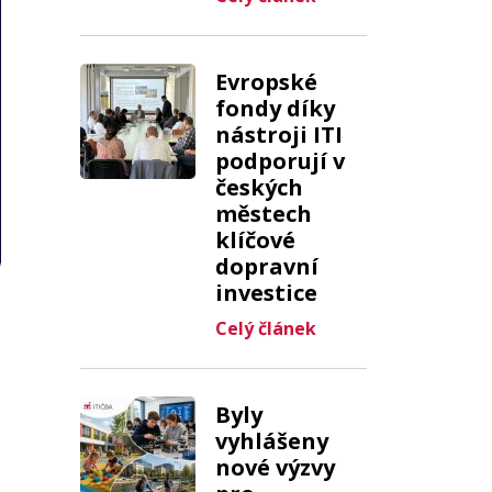
Evropské
fondy díky
nástroji ITI
podporují v
českých
městech
klíčové
dopravní
investice
Celý článek
Byly
vyhlášeny
nové výzvy