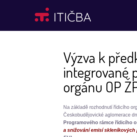
Výzva k před
integrované p
orgánu OP Ž
Na základě rozhodnutí řídicího o
Českobudějovické aglomerace dn
Programového rámce řídicího o
a snižování emisí skleníkových