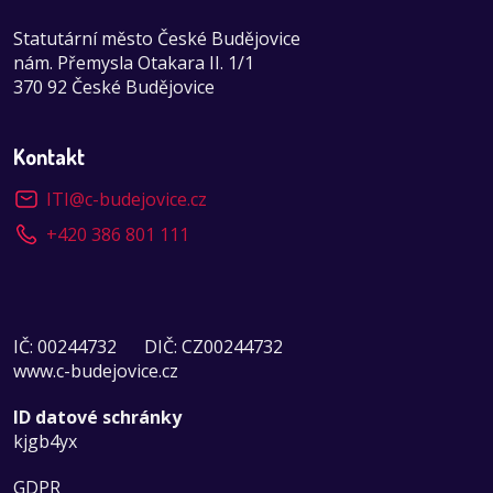
Statutární město České Budějovice
nám. Přemysla Otakara II. 1/1
370 92 České Budějovice
Kontakt
ITI
@
c-budejovice.cz
+420 386 801 111
IČ: 00244732
DIČ: CZ00244732
www.c-budejovice.cz
ID datové schránky
kjgb4yx
GDPR