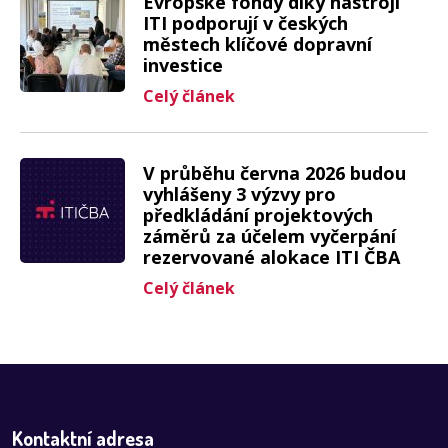
Evropské fondy díky nástroji
ITI podporují v českých
městech klíčové dopravní
investice
Celý článek
V průběhu června 2026 budou
vyhlášeny 3 výzvy pro
předkládání projektových
záměrů za účelem vyčerpání
rezervované alokace ITI ČBA
Celý článek
Kontaktní adresa