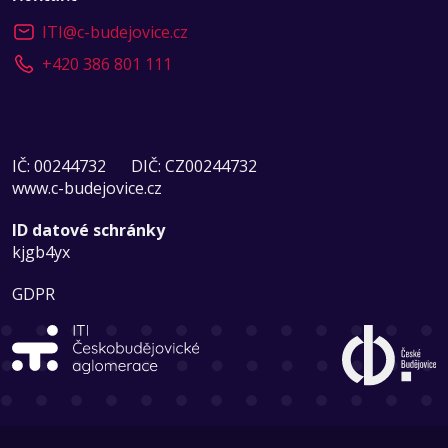
ITI
@
c-budejovice.cz
+420 386 801 111
IČ: 00244732
DIČ: CZ00244732
www.c-budejovice.cz
ID datové schránky
kjgb4yx
GDPR