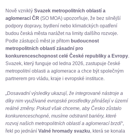
Nově vzniklý
Svazek metropolitních oblastí a
aglomerací ČR
(SO MOA) upozorňuje, že bez silnější
podpory dopravy, bydlení nebo klimatických opatření
budou česká města narážet na limity dalšího rozvoje.
Podle zástupců měst je přitom
budoucnost
metropolitních oblastí zásadní pro
konkurenceschopnost celé České republiky a Evropy
.
Svazek, který funguje od ledna 2026, zastupuje české
metropolitní oblasti a aglomerace a chce být společným
partnerem pro vládu, kraje i evropské instituce.
„Dosavadní výsledky ukazují, že integrované nástroje a
díky nim využívané evropské prostředky přinášejí v území
reálné změny. Pokud však chceme, aby Česko zůstalo
konkurenceschopné, musíme odstranit bariéry, které
rozvoj našich metropolitních oblastí a aglomerací brzdí“
,
řekl po jednání
Valné hromady svazku
, která se konala