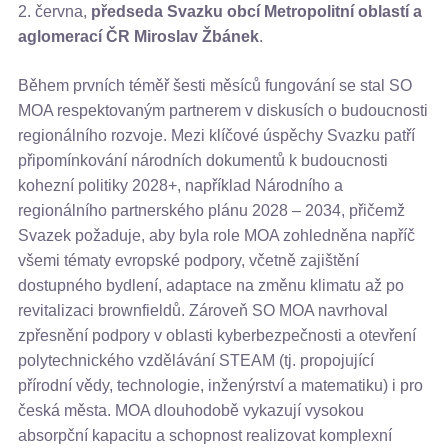
2. června,
předseda Svazku obcí Metropolitní oblastí a
aglomerací ČR Miroslav Žbánek
.
Během prvních téměř šesti měsíců fungování se stal SO
MOA respektovaným partnerem v diskusích o budoucnosti
regionálního rozvoje. Mezi klíčové úspěchy Svazku patří
připomínkování národních dokumentů k budoucnosti
kohezní politiky 2028+, například Národního a
regionálního partnerského plánu 2028 – 2034, přičemž
Svazek požaduje, aby byla role MOA zohledněna napříč
všemi tématy evropské podpory, včetně zajištění
dostupného bydlení, adaptace na změnu klimatu až po
revitalizaci brownfieldů. Zároveň SO MOA navrhoval
zpřesnění podpory v oblasti kyberbezpečnosti a otevření
polytechnického vzdělávání STEAM (tj. propojující
přírodní vědy, technologie, inženýrství a matematiku) i pro
česká města. MOA dlouhodobě vykazují vysokou
absorpční kapacitu a schopnost realizovat komplexní