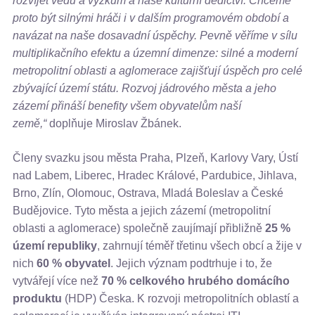
rozvíjet vědu a výzkum a naše kulturní dědictví. Chceme
proto být silnými hráči i v dalším programovém období a
navázat na naše dosavadní úspěchy. Pevně věříme v sílu
multiplikačního efektu a územní dimenze: silné a moderní
metropolitní oblasti a aglomerace zajišťují úspěch pro celé
zbývající území státu. Rozvoj jádrového města a jeho
zázemí přináší benefity všem obyvatelům naší
země,“
doplňuje Miroslav Žbánek.
Členy svazku jsou města Praha, Plzeň, Karlovy Vary, Ústí
nad Labem, Liberec, Hradec Králové, Pardubice, Jihlava,
Brno, Zlín, Olomouc, Ostrava, Mladá Boleslav a České
Budějovice. Tyto města a jejich zázemí (metropolitní
oblasti a aglomerace) společně zaujímají přibližně
25 %
území republiky
, zahrnují téměř třetinu všech obcí a žije v
nich
60 % obyvatel
. Jejich význam podtrhuje i to, že
vytvářejí více než
70 % celkového hrubého domácího
produktu
(HDP) Česka. K rozvoji metropolitních oblastí a