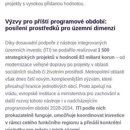
projekty s vysokou přidanou hodnotou.
Výzvy pro příští programové období:
posílení prostředků pro územní dimenzi
Díky dosavadní podpoře z nástroje integrovaných
územních investic (ITI) se podařilo realizovat
1 500
strategických projektů v hodnotě 83 miliard korun
– od
modernizace veřejné dopravy po projekty v oblasti
sociálních služeb či životním prostředí. Metropolitní oblasti
však dnes čelí novým, komplexnějším výzvám, které
přesahují hranice jednotlivých obcí. Proto apelují na
vládu, evropské instituce a ministerstva pro zachování a
další rozvoj tohoto nástroje i v nadcházejícím
programovém období 2028-2034.
ITI podle nich
prokazatelně funguje, umožňuje koordinovat investice
v rámci celého funkčního regionu a přináší konkrétní
výsledky pro města i jejich zázemí
.