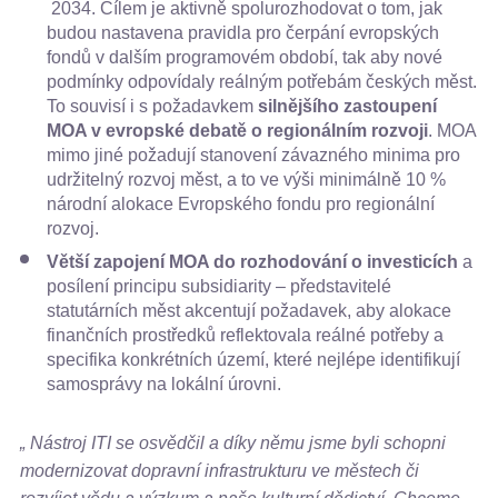
2034. Cílem je aktivně spolurozhodovat o tom, jak
budou nastavena pravidla pro čerpání evropských
fondů v dalším programovém období, tak aby nové
podmínky odpovídaly reálným potřebám českých měst.
To souvisí i s požadavkem
silnějšího zastoupení
MOA v evropské debatě o regionálním rozvoji
. MOA
mimo jiné požadují stanovení závazného minima pro
udržitelný rozvoj měst, a to ve výši minimálně 10 %
národní alokace Evropského fondu pro regionální
rozvoj.
Větší zapojení MOA do rozhodování o investicích
a
posílení principu subsidiarity – představitelé
statutárních měst akcentují požadavek, aby alokace
finančních prostředků reflektovala reálné potřeby a
specifika konkrétních území, které nejlépe identifikují
samosprávy na lokální úrovni.
„ Nástroj ITI se osvědčil a díky němu jsme byli schopni
modernizovat dopravní infrastrukturu ve městech či