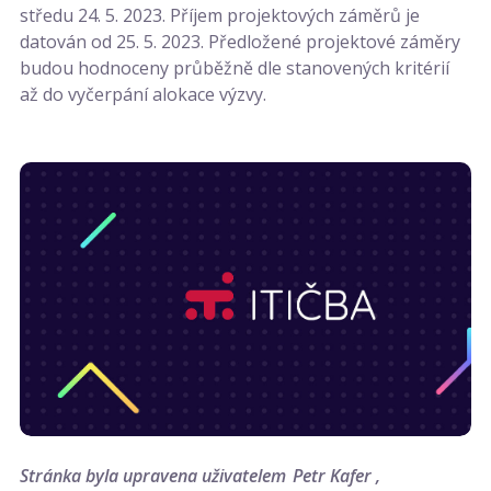
středu 24. 5. 2023. Příjem projektových záměrů je
datován od 25. 5. 2023. Předložené projektové záměry
budou hodnoceny průběžně dle stanovených kritérií
až do vyčerpání alokace výzvy.
Stránka byla upravena uživatelem
Petr Kafer