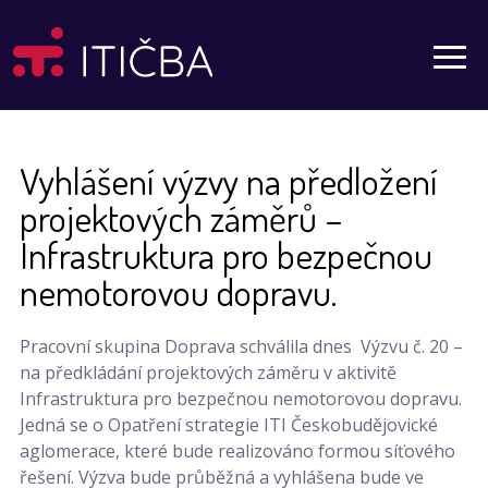
Aktuality
Vyhlášení výzvy na předložení
projektových záměrů –
Infrastruktura pro bezpečnou
nemotorovou dopravu.
Pracovní skupina Doprava schválila dnes Výzvu č. 20 –
na předkládání projektových záměru v aktivitě
Infrastruktura pro bezpečnou nemotorovou dopravu.
Jedná se o Opatření strategie ITI Českobudějovické
aglomerace, které bude realizováno formou síťového
řešení. Výzva bude průběžná a vyhlášena bude ve