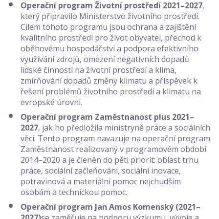
Operační program Životní prostředí 2021–2027
,
který připravilo Ministerstvo životního prostředí.
Cílem tohoto programu jsou ochrana a zajištění
kvalitního prostředí pro život obyvatel, přechod k
oběhovému hospodářství a podpora efektivního
využívání zdrojů, omezení negativních dopadů
lidské činnosti na životní prostředí a klima,
zmírňování dopadů změny klimatu a příspěvek k
řešení problémů životního prostředí a klimatu na
evropské úrovni.
Operační program
Zaměstnanost plus 2021–
2027
, jak ho předložila ministryně práce a sociálních
věcí. Tento program navazuje na operační program
Zaměstnanost realizovaný v programovém období
2014–2020 a je členěn do pěti priorit: oblast trhu
práce, sociální začleňování, sociální inovace,
potravinová a materiální pomoc nejchudším
osobám a technickou pomoc.
Operační program Jan Amos Komenský (2021–
2027)
se zaměřuje na podporu výzkumu, vývoje a