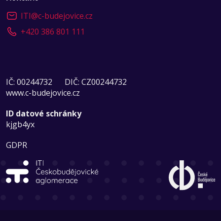
ITI
@
c-budejovice.cz
+420 386 801 111
IČ: 00244732
DIČ: CZ00244732
www.c-budejovice.cz
ID datové schránky
kjgb4yx
GDPR