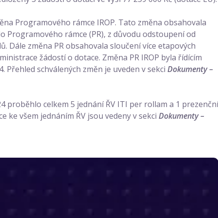
 změna Programového rámce IROP. Tato změna obsahovala
 do Programového rámce (PR), z důvodu odstoupení od
lů. Dále změna PR obsahovala sloučení více etapových
ministrace žádostí o dotace. Změna PR IROP byla řídícím
4. Přehled schválených změn je uveden v sekci
Dokumenty –
 proběhlo celkem 5 jednání ŘV ITI per rollam a 1 prezenčn
ace ke všem jednáním ŘV jsou vedeny v sekci
Dokumenty –