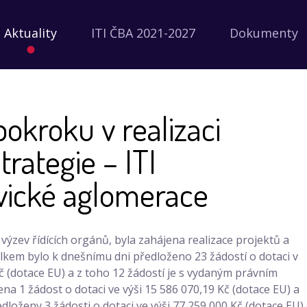
Aktuality
ITI ČBA 2021-2027
Dokumenty
okroku v realizaci
trategie – ITI
vické aglomerace
í výzev řídících orgánů, byla zahájena realizace projektů a
elkem bylo k dnešnímu dni předloženo 23 žádostí o dotaci v
 (dotace EU) a z toho 12 žádostí je s vydaným právním
na 1 žádost o dotaci ve výši 15 586 070,19 Kč (dotace EU) a
oženy 3 žádosti o dotaci ve výši 77 259 000 Kč (dotace EU).