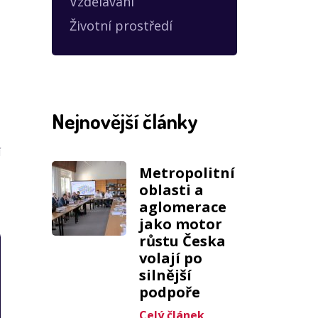
Vzdělávání
Životní prostředí
Nejnovější články
í
Metropolitní
oblasti a
aglomerace
jako motor
růstu Česka
volají po
silnější
podpoře
Celý článek