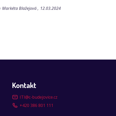
m
Markéta Blažejová
12.03.2024
Kontakt
ITI
@
c-budejovice.cz
+420 386 801 111