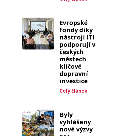
Evropské
fondy díky
nástroji ITI
podporují v
českých
městech
klíčové
dopravní
investice
Celý článek
Byly
vyhlášeny
nové výzvy