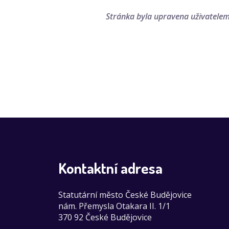
Stránka byla upravena uživatele
Kontaktní adresa
Statutární město České Budějovice
nám. Přemysla Otakara II. 1/1
370 92 České Budějovice