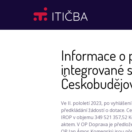
Informace o p
integrované s
Českobudějo
Ve II. pololetí 2023, po vyhlášen
předkládání žádostí o dotace. C
IROP v objemu 349 521 357,52 Kč
aktem. V OP Doprava je předlože
OP Jan Ámos Komenský jsou předl