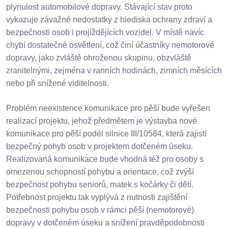
plynulost automobilové dopravy. Stávající stav proto
vykazuje závažné nedostatky z hlediska ochrany zdraví a
bezpečnosti osob i projíždějících vozidel. V místě navíc
chybí dostatečné osvětlení, což činí účastníky nemotorové
dopravy, jako zvláště ohroženou skupinu, obzvláště
zranitelnými, zejména v ranních hodinách, zimních měsících
nebo při snížené viditelnosti.
Problém neexistence komunikace pro pěší bude vyřešen
realizací projektu, jehož předmětem je výstavba nové
komunikace pro pěší podél silnice III/10584, která zajistí
bezpečný pohyb osob v projektem dotčeném úseku.
Realizovaná komunikace bude vhodná též pro osoby s
omezenou schopností pohybu a orientace, což zvýší
bezpečnost pohybu seniorů, matek s kočárky či dětí.
Potřebnost projektu tak vyplývá z nutnosti zajištění
bezpečnosti pohybu osob v rámci pěší (nemotorové)
dopravy v dotčeném úseku a snížení pravděpodobnosti