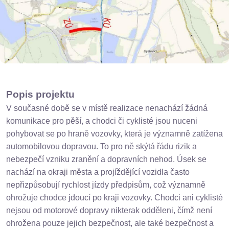
Popis projektu
V současné době se v místě realizace nenachází žádná
komunikace pro pěší, a chodci či cyklisté jsou nuceni
pohybovat se po hraně vozovky, která je významně zatížena
automobilovou dopravou. To pro ně skýtá řádu rizik a
nebezpečí vzniku zranění a dopravních nehod. Úsek se
nachází na okraji města a projíždějící vozidla často
nepřizpůsobují rychlost jízdy předpisům, což významně
ohrožuje chodce jdoucí po kraji vozovky. Chodci ani cyklisté
nejsou od motorové dopravy nikterak odděleni, čímž není
ohrožena pouze jejich bezpečnost, ale také bezpečnost a