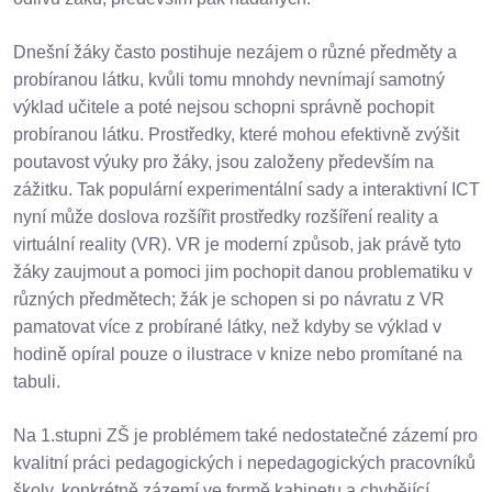
Dnešní žáky často postihuje nezájem o různé předměty a
probíranou látku, kvůli tomu mnohdy nevnímají samotný
výklad učitele a poté nejsou schopni správně pochopit
probíranou látku. Prostředky, které mohou efektivně zvýšit
poutavost výuky pro žáky, jsou založeny především na
zážitku. Tak populární experimentální sady a interaktivní ICT
nyní může doslova rozšířit prostředky rozšíření reality a
virtuální reality (VR). VR je moderní způsob, jak právě tyto
žáky zaujmout a pomoci jim pochopit danou problematiku v
různých předmětech; žák je schopen si po návratu z VR
pamatovat více z probírané látky, než kdyby se výklad v
hodině opíral pouze o ilustrace v knize nebo promítané na
tabuli.
Na 1.stupni ZŠ je problémem také nedostatečné zázemí pro
kvalitní práci pedagogických i nepedagogických pracovníků
školy, konkrétně zázemí ve formě kabinetu a chybějící