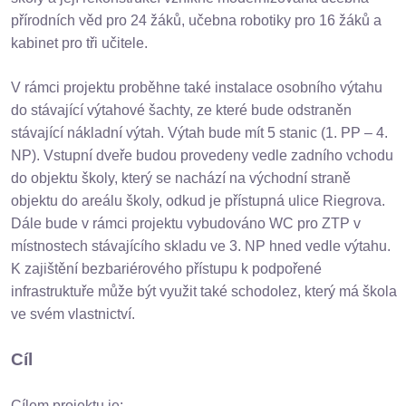
přírodních věd pro 24 žáků, učebna robotiky pro 16 žáků a
kabinet pro tři učitele.
V rámci projektu proběhne také instalace osobního výtahu
do stávající výtahové šachty, ze které bude odstraněn
stávající nákladní výtah. Výtah bude mít 5 stanic (1. PP – 4.
NP). Vstupní dveře budou provedeny vedle zadního vchodu
do objektu školy, který se nachází na východní straně
objektu do areálu školy, odkud je přístupná ulice Riegrova.
Dále bude v rámci projektu vybudováno WC pro ZTP v
místnostech stávajícího skladu ve 3. NP hned vedle výtahu.
K zajištění bezbariérového přístupu k podpořené
infrastruktuře může být využit také schodolez, který má škola
ve svém vlastnictví.
Cíl
Cílem projektu je: