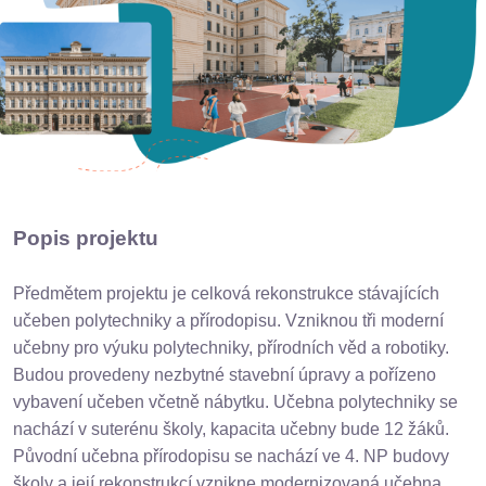
Popis projektu
Předmětem projektu je celková rekonstrukce stávajících
učeben polytechniky a přírodopisu. Vzniknou tři moderní
učebny pro výuku polytechniky, přírodních věd a robotiky.
Budou provedeny nezbytné stavební úpravy a pořízeno
vybavení učeben včetně nábytku. Učebna polytechniky se
nachází v suterénu školy, kapacita učebny bude 12 žáků.
Původní učebna přírodopisu se nachází ve 4. NP budovy
školy a její rekonstrukcí vznikne modernizovaná učebna