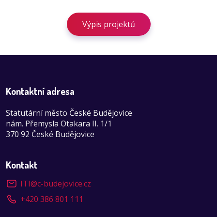
Výpis projektů
Kontaktní adresa
Statutární město České Budějovice
nám. Přemysla Otakara II. 1/1
370 92 České Budějovice
Kontakt
ITI
@
c-budejovice.cz
+420 386 801 111