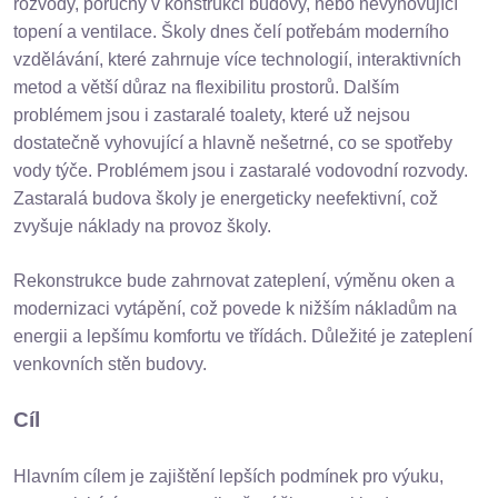
rozvody, poruchy v konstrukci budovy, nebo nevyhovující
topení a ventilace. Školy dnes čelí potřebám moderního
vzdělávání, které zahrnuje více technologií, interaktivních
metod a větší důraz na flexibilitu prostorů.
Dalším
problémem jsou i zastaralé toalety, které už nejsou
dostatečně vyhovující a hlavně nešetrné, co se spotřeby
vody týče. Problémem jsou i zastaralé vodovodní rozvody.
Zastaralá budova školy je energeticky neefektivní, což
zvyšuje náklady na provoz školy.
Rekonstrukce bude zahrnovat zateplení, výměnu oken a
modernizaci vytápění, což
povede k nižším nákladům na
energii a lepšímu komfortu ve třídách. Důležité je zateplení
venkovních stěn budovy.
Cíl
Hlavním cílem je zajištění lepších podmínek pro výuku,