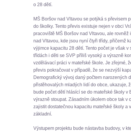
o 28 dětí.
MŠ Boršov nad Vltavou se potýká s převisem po
do školky. Tento převis existuje nejen v obci V
pracoviště MŠ Boršov nad Vltavou, ale rovněž 
nad Vltavou, kde jsou nyní čtyři třídy, přičemž
výjimce kapacitu 28 dětí. Tento počet je však v s
třídách i děti se SVP příliš vysoký a výrazně k
vzdělávací práci v mateřské škole. Je zřejmé, 
převis pokračovat v případě, že se nezvýší kapa
Demografický vývoj daný počtem narozených d
přistěhovalých mladých lidí do obce, ukazuje, ž
bude počet dětí hlásící se do mateřské školy v
výrazně stoupat. Zásadním úkolem obce tak v ob
zajistit dostatečnou kapacitu mateřské školy a 
základní.
Výstupem projektu bude nástavba budovy, v kt