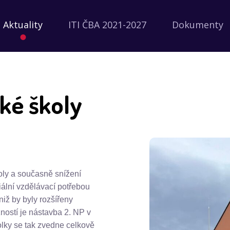
Aktuality
ITI ČBA 2021-2027
Dokumenty
ké školy
oly a současně snížení
ciální vzdělávací potřebou
iž by byly rozšířeny
ností je nástavba 2. NP v
olky se tak zvedne celkově