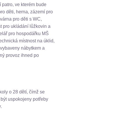
 patro, ve kterém bude
pro děti, herna, zázemí pro
várna pro děti s WC,
st pro ukládání lůžkovin a
ncelář pro hospodářku MŠ
technická místnost na úklid,
u vybaveny nábytkem a
ný provoz ihned po
oly o 28 dětí, čímž se
 být uspokojeny potřeby
.