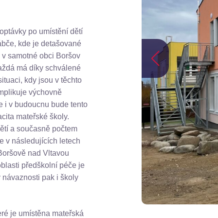
ptávky po umístění dětí
rábče, kde je detašované
i v samotné obci Boršov
 každá má díky schválené
ituaci, kdy jsou v těchto
omplikuje výchovně
že i v budoucnu bude tento
cita mateřské školy.
ětí a současně počtem
e v následujících letech
 Boršově nad Vltavou
lasti předškolní péče je
v návaznosti pak i školy
eré je umístěna mateřská