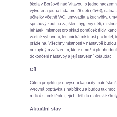
škola v Boršově nad Vltavou, o jedno nadzemní
vytvořena jedna třída pro 28 dětí (25+3), šatna 
učitelky včetně WC, umyvadla a kuchyňky, umý
sprchový kout na zajištění hygieny dětí, místno
lehátek, místnost pro sklad pomůcek třídy, ka
včetně vybavení, technická místnost pro kotel, 
prádelna. Všechny místnosti v nástavbě budo
nezbytným zařízením, které umožní plnohodnot
dokončení nástavby a její stavební kolaudaci.
Cíl
Cílem projektu je navýšení kapacity mateřské šk
vyrovná poptávka s nabídkou a budou tak moci
rodičů s umístěním jejich dětí do mateřské školy
Aktuální stav