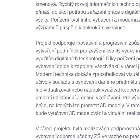
kmenová. Rychlý rozvoj informačních technologií
přináší do škol potřebu zařazení práce s digitá
výuky. Pořízení kvalitního vybavení a moderni
významně přispěje k pokrokům ve výuce.
Projekt podporuje inovativní a progresivní způ
vytvoření podmínek pro zvýšení kvality výuky inf
využitím digitálních technologií. Díky pořízení
vybavení dojde k zapojení všech žáků v rámci 
Moderní technika dokáže zprostředkovat vizuá
učivo v souladu s osnovami daného předmětu a
individualizovat nebo naopak využívat kooperat
umožní i distanční a online vzdělávání. Pro v
brýle, na kterých lze promítat 3D modely. V rám
bude vyučovat 3D modelování a virtuální realita
V rámci projektu byla realizována podporovaná
vybavení odborné učebny ZŠ ve vazbě na práci 