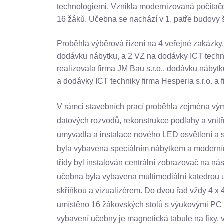
technologiemi. Vznikla modernizovaná počítač
16 žáků. Učebna se nachází v 1. patře budovy š
Proběhla výběrová řízení na 4 veřejné zakázky,
dodávku nábytku, a 2 VZ na dodávky ICT techn
realizovala firma JM Bau s.r.o., dodávku nábytk
a dodávky ICT techniky firma Hesperia s.r.o. a 
V rámci stavebních prací proběhla zejména vým
datových rozvodů, rekonstrukce podlahy a vnit
umyvadla a instalace nového LED osvětlení a s
byla vybavena speciálním nábytkem a moderním
třídy byl instalován centrální zobrazovač na 
učebna byla vybavena multimediální katedrou 
skříňkou a vizualizérem. Do dvou řad vždy 4 x 
umístěno 16 žákovských stolů s výukovými PC 
vybavení učebny je magnetická tabule na fixy,