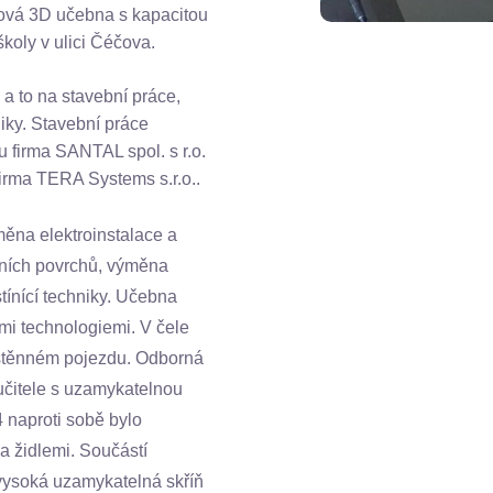
ová 3D učebna s kapacitou
koly v ulici Čéčova.
 a to na stavební práce,
iky. Stavební práce
u firma SANTAL spol. s r.o.
firma TERA Systems s.r.o..
ěna elektroinstalace a
řních povrchů, výměna
tínící techniky. Učebna
i technologiemi. V čele
nástěnném pojezdu. Odborná
učitele s uzamykatelnou
4 naproti sobě bylo
a židlemi. Součástí
 vysoká uzamykatelná skříň