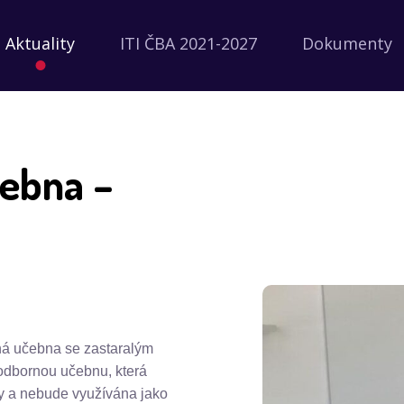
Aktuality
ITI ČBA 2021-2027
Dokumenty
čebna –
ná učebna se zastaralým
 odbornou učebnu, která
ky a nebude využívána jako