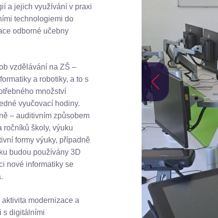
 a jejich využívání v praxi
lními technologiemi do
zace odborné učebny
sob vzdělávání na ZŠ –
ormatiky a robotiky, a to s
 potřebného množství
jedné vyučovací hodiny.
lně – auditivním způsobem
 ročníků školy, výuku
ivní formy výuky, případně
ýuku budou používány 3D
ci nové informatiky se
.
 aktivita modernizace a
s digitálními