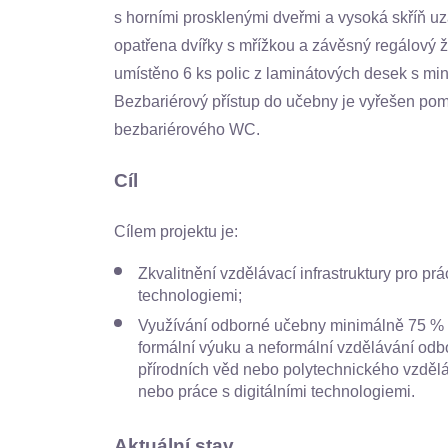
s horními prosklenými dveřmi a vysoká skříň uz
opatřena dvířky s mřížkou a závěsný regálový ž
umístěno 6 ks polic z laminátových desek s min
Bezbariérový přístup do učebny je vyřešen po
bezbariérového WC.
Cíl
Cílem projektu je:
Zkvalitnění vzdělávací infrastruktury pro prác
technologiemi;
Využívání odborné učebny minimálně 75 % 
formální výuku a neformální vzdělávání odb
přírodních věd nebo polytechnického vzdělá
nebo práce s digitálními technologiemi.
Aktuální stav