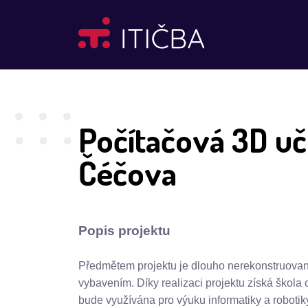
Počítačová 3D u
Čéčova
Popis projektu
Předmětem projektu je dlouho nerekonstruova
vybavením. Díky realizaci projektu získá škola
bude využívána pro výuku informatiky a roboti