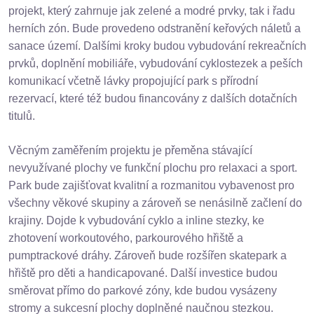
projekt, který zahrnuje jak zelené a modré prvky, tak i řadu
herních zón. Bude provedeno odstranění keřových náletů a
sanace území. Dalšími kroky budou vybudování rekreačních
prvků, doplnění mobiliáře, vybudování cyklostezek a peších
komunikací včetně lávky propojující park s přírodní
rezervací, které též budou financovány z dalších dotačních
titulů.
Věcným zaměřením projektu je přeměna stávající
nevyužívané plochy ve funkční plochu pro relaxaci a sport.
Park bude zajišťovat kvalitní a rozmanitou vybavenost pro
všechny věkové skupiny a zároveň se nenásilně začlení do
krajiny. Dojde k vybudování cyklo a inline stezky, ke
zhotovení workoutového, parkourového hřiště a
pumptrackové dráhy. Zároveň bude rozšířen skatepark a
hřiště pro děti a handicapované. Další investice budou
směrovat přímo do parkové zóny, kde budou vysázeny
stromy a sukcesní plochy doplněné naučnou stezkou.