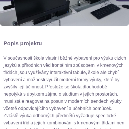
Popis projektu
V současnosti škola vlastní běžné vybavení pro výuku cizích
jazyků a přírodních věd frontálním způsobem, v kmenových
třídách jsou využívány interaktivní tabule, škole ale chybí
vybavení a možnosti využít moderní formy výuky, které by
zvýšily její účinnost. Přestože se škola dlouhodobě
nepotýká s úbytkem zájmu o studium v jejích prostorách,
musí stále reagovat na posun v moderních trendech výuky
včetně odpovídajícího vybavení a učebních pomůcek.
Zvláště výuka odborných předmětů vyžaduje specifické
vybavení tříd a jejich kombinování s kmenovými třídami není