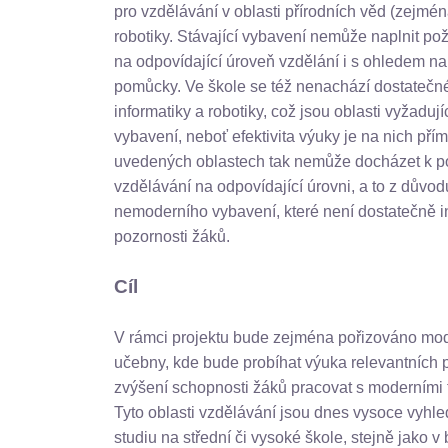
pro vzdělávání v oblasti přírodních věd (zejména
robotiky. Stávající vybavení nemůže naplnit 
na odpovídající úroveň vzdělání i s ohledem n
pomůcky. Ve škole se též nenachází dostatečn
informatiky a robotiky, což jsou oblasti vyžadu
vybavení, neboť efektivita výuky je na nich pří
uvedených oblastech tak nemůže docházet k p
vzdělávání na odpovídající úrovni, a to z důvo
nemoderního vybavení, které není dostatečně in
pozornosti žáků.
Cíl
V rámci projektu bude zejména pořizováno mo
učebny, kde bude probíhat výuka relevantních 
zvýšení schopnosti žáků pracovat s moderními 
Tyto oblasti vzdělávání jsou dnes vysoce vyhle
studiu na střední či vysoké škole, stejně jako v