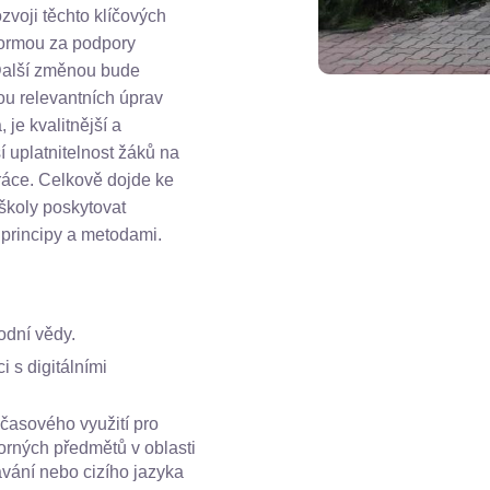
ozvoji těchto klíčových
formou za podpory
 Další změnou bude
ou relevantních úprav
je kvalitnější a
í uplatnitelnost žáků na
práce. Celkově dojde ke
 školy poskytovat
 principy a metodami.
rodní vědy.
i s digitálními
časového využití pro
orných předmětů v oblasti
vání nebo cizího jazyka