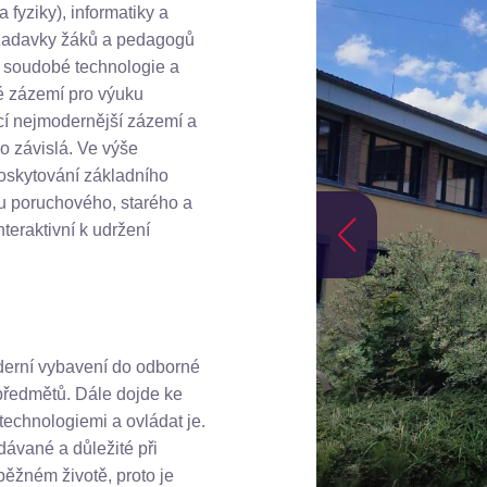
 fyziky), informatiky a
požadavky žáků a pedagogů
a soudobé technologie a
é zázemí pro výuku
jící nejmodernější zázemí a
mo závislá. Ve výše
oskytování základního
du poruchového, starého a
teraktivní k udržení
derní vybavení do odborné
předmětů. Dále dojde ke
technologiemi a ovládat je.
dávané a důležité při
 běžném životě, proto je